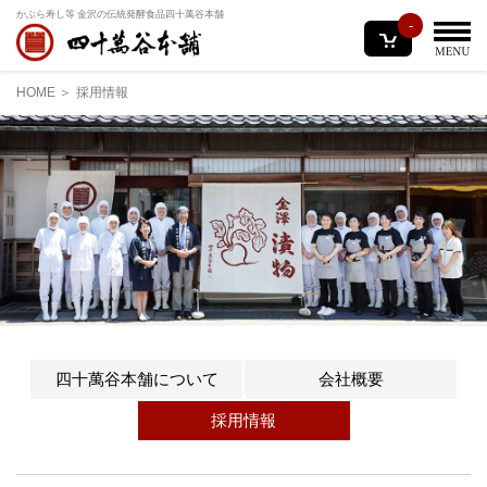
かぶら寿し等 金沢の伝統発酵食品
四十萬谷本舗
-
HOME
採用情報
四十萬谷本舗について
会社概要
採用情報