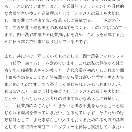
る。」と定めています。また、企業目的（ミッション）を具体的
な言葉で言い換えた企業理念として「ふるさとの風土を大切に
し、食を通じて健康で豊かな暮らしに貢献する。」「感謝の心
で、生き甲斐・働き甲斐のある職場をつくる。」の2つを定めてい
ます。四十萬谷本舗の全従業員は私を含め、これらを達成するた
めに日々本気で仕事に取り組んでいるのです。
また、共に学び・守っていくものとして「四十萬谷フィロソフィ
ー（哲学・生き方）」を定めています。これは私の尊敬する経営
者である稲盛和夫さんの教えと、先代会長を初めとしこれまで四
十萬谷本舗を支えてきた諸先輩方から受け継いだ哲学・生き方を
まとめたものです。少々堅苦しく感じられるかもしれませんが、
私は皆さんと一緒に会社を発展させ「ふるさとの風土を大切にし
ながら、もっともっとお客様の健康で豊かな暮らしに貢献した
い」「従業員の皆さんが、生きがいと働き甲斐をもっともっと感
じられる職場を作っていきたい」と考えています。そのための行
動指針として、また素晴らしい人生をおくるための考え方の基準
として、皆で四十萬谷フィロソフィーを体得し実践していきたい