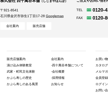
株式会社 四十萬谷本舗
ご注文やお問い合わ
（しじまやほんぽ）
0120-4
TEL
〒921-8541
石川県金沢市弥生1丁目17-28
Googlemap
0120-8
FAX
会社案内
販売店舗
販売店舗案内
会社案内
お買い物
漬け込み体験教室
-四十萬谷本舗について
カタログ
武家・町民文化体験
-会社概要
メルマガ
かぶら寿しの歴史
-採用情報
会員登録
かぶら寿しのある風景
お知らせ
ログイン
お問い合