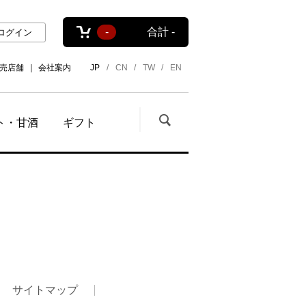
-
合計
-
ログイン
売店舗
会社案内
JP
CN
TW
EN
ト・甘酒
ギフト
サイトマップ