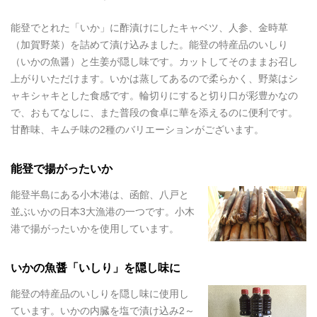
能登でとれた「いか」に酢漬けにしたキャベツ、人参、金時草
（加賀野菜）を詰めて漬け込みました。能登の特産品のいしり
（いかの魚醤）と生姜が隠し味です。カットしてそのままお召し
上がりいただけます。いかは蒸してあるので柔らかく、野菜はシ
ャキシャキとした食感です。輪切りにすると切り口が彩豊かなの
で、おもてなしに、また普段の食卓に華を添えるのに便利です。
甘酢味、キムチ味の2種のバリエーションがございます。
能登で揚がったいか
能登半島にある小木港は、函館、八戸と
並ぶいかの日本3大漁港の一つです。小木
港で揚がったいかを使用しています。
いかの魚醤「いしり」を隠し味に
能登の特産品のいしりを隠し味に使用し
ています。いかの内臓を塩で漬け込み2～