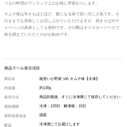
つもの料理がワンランク上のお味に早変わりします。
キムチ味は辛さもほどほど、癖になる味で若い方に人気です。そ
のままでも美味しくお召し上がりいただけますが、焼きそばやチ
ャーハンの具材としても便利です。その際はオイスターソースで
味を調えていただくのがお勧めです。
商品ラベル
表示項目
商品名
能登いか野菜づめ キムチ味【冷凍】
約130g
内容量
商品到着後、すぐに冷凍庫にて保存してください
保存方法
冷凍：120日 解凍後：10日
賞味期限
国産
原料原産地名
冷凍便にてお届けします
配送