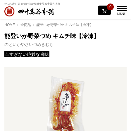
かぶら寿し等 金沢の伝統発酵食品
四十萬谷本舗
0
HOME
全商品
能登いか野菜づめ キムチ味【冷凍】
能登いか野菜づめ キムチ味【冷凍】
のといかやさいづめきむち
辛すぎない絶妙な旨味