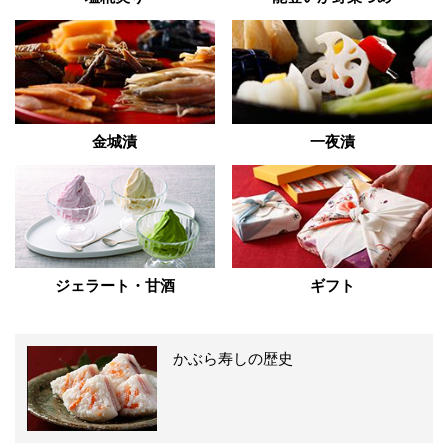
金城漬
一夜漬
ジェラート・甘酒
ギフト
かぶら寿しの歴史