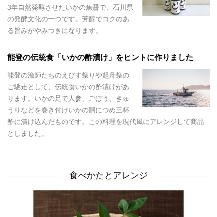
3年自然発酵させたいかの魚醤で、石川県
の発酵文化の一つです。芳醇でコクのあ
る旨みがやみつきになります。
能登の伝統食「いかの酢漬け」をヒントに作りました
能登の漁師たちのえびす祭りや起舟祭の
ご馳走として、伝統食いかの酢漬けがあ
ります。いかの足で人参、ごぼう、きゅ
うりなどを巻き付けいかの胴につめ三杯
酢に漬け込んだものです。この料理を現代風にアレンジして商品
としました。
食べかたとアレンジ