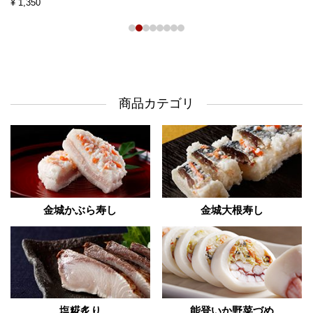
¥ 1,350
商品カテゴリ
金城かぶら寿し
金城大根寿し
塩糀炙り
能登いか野菜づめ