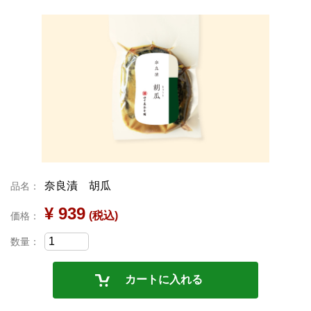
奈良漬 胡瓜
品名：
¥ 939
(税込)
価格：
数量：
カートに入れる