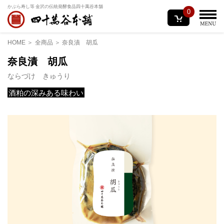
かぶら寿し等 金沢の伝統発酵食品
四十萬谷本舗
0
HOME
全商品
奈良漬 胡瓜
奈良漬 胡瓜
ならづけ きゅうり
酒粕の深みある味わい