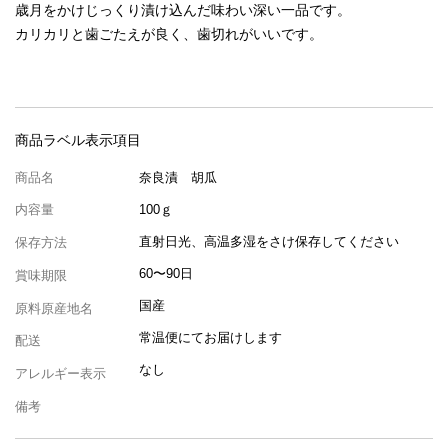
歳月をかけじっくり漬け込んだ味わい深い一品です。
カリカリと歯ごたえが良く、歯切れがいいです。
商品ラベル
表示項目
商品名
奈良漬 胡瓜
100ｇ
内容量
直射日光、高温多湿をさけ保存してください
保存方法
60〜90日
賞味期限
国産
原料原産地名
常温便にてお届けします
配送
なし
アレルギー表示
備考