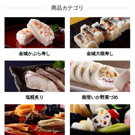
商品カテゴリ
金城かぶら寿し
金城大根寿し
塩糀炙り
能登いか野菜づめ