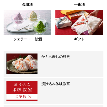
金城漬
一夜漬
ジェラート・甘酒
ギフト
かぶら寿しの歴史
漬け込み体験教室