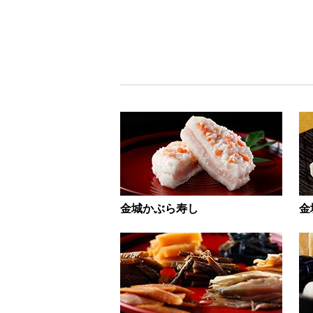
金城かぶら寿し
金