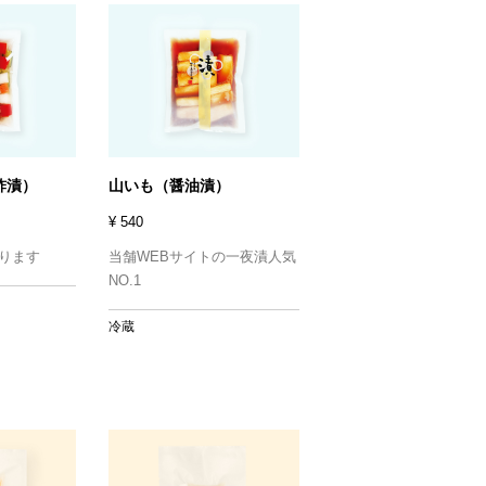
酢漬）
山いも（醤油漬）
¥ 540
ります
当舗WEBサイトの一夜漬人気
NO.1
冷蔵