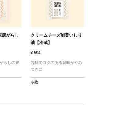
糀唐がらし
クリームチーズ能登いしり
漬【冷蔵】
¥ 594
がらしの豊
芳醇でコクのある旨味がやみ
つきに
冷蔵