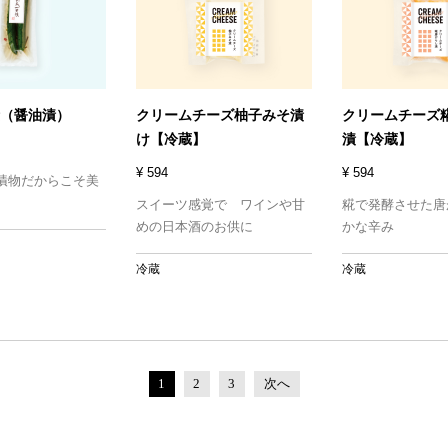
（醤油漬）
クリームチーズ柚子みそ漬
クリームチーズ
け【冷蔵】
漬【冷蔵】
¥ 594
¥ 594
漬物だからこそ美
スイーツ感覚で ワインや甘
糀で発酵させた唐
めの日本酒のお供に
かな辛み
冷蔵
冷蔵
1
2
3
次へ