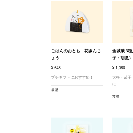
ごはんのおとも 花きんじ
金城漬 3
ょう
子・胡瓜）
¥ 648
¥ 1,080
プチギフトにおすすめ！
大根・茄子
に
常温
常温