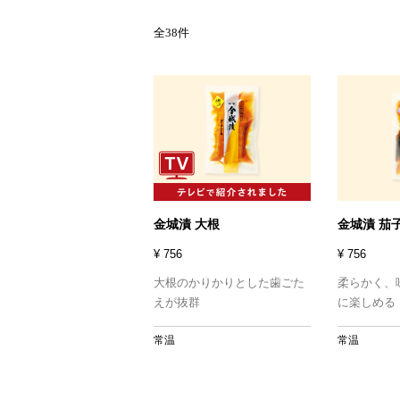
全38件
金城漬 大根
金城漬 茄
¥ 756
¥ 756
大根のかりかりとした歯ごた
柔らかく、
えが抜群
に楽しめる
常温
常温