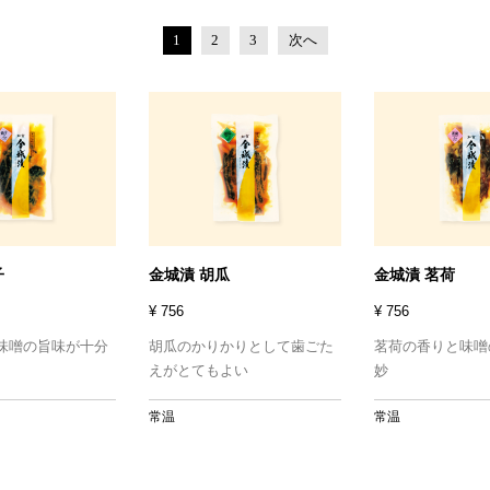
1
2
3
次へ
子
金城漬 胡瓜
金城漬 茗荷
¥ 756
¥ 756
味噌の旨味が十分
胡瓜のかりかりとして歯ごた
茗荷の香りと味噌
えがとてもよい
妙
常温
常温