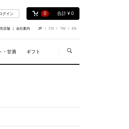
0
合計
¥ 0
ログイン
売店舗
会社案内
JP
CN
TW
EN
ト・甘酒
ギフト