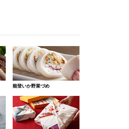
能登いか野菜づめ