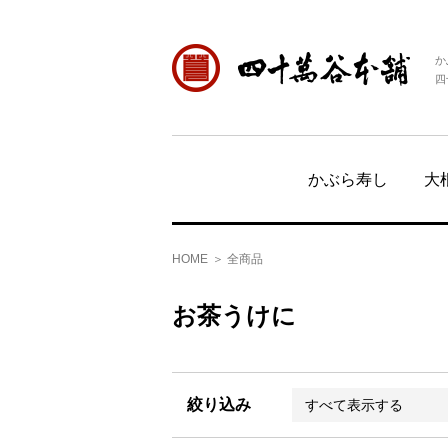
か
四
かぶら寿し
大
HOME
全商品
お茶うけに
絞り込み
すべて表示する