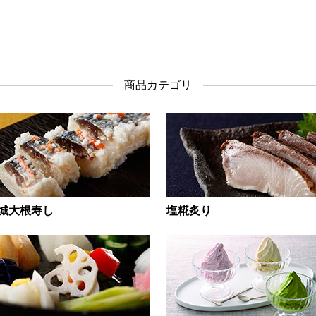
商品カテゴリ
城大根寿し
塩糀炙り