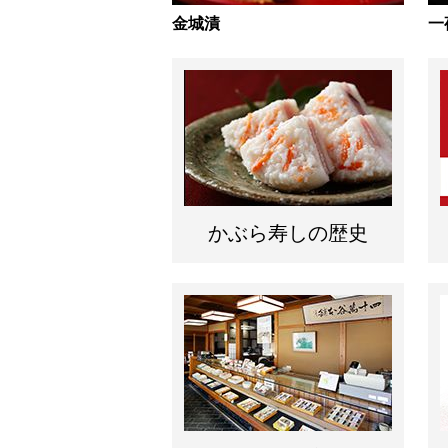
金城漬
一
かぶら寿しの歴史