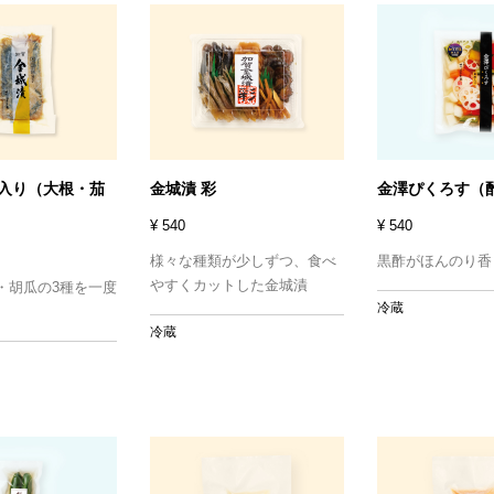
種入り（大根・茄
金城漬 彩
金澤ぴくろす（
¥ 540
¥ 540
様々な種類が少しずつ、食べ
黒酢がほんのり香
やすくカットした金城漬
・胡瓜の3種を一度
冷蔵
冷蔵