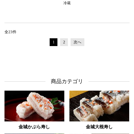
冷蔵
全23件
1
2
次へ
商品カテゴリ
金城かぶら寿し
金城大根寿し