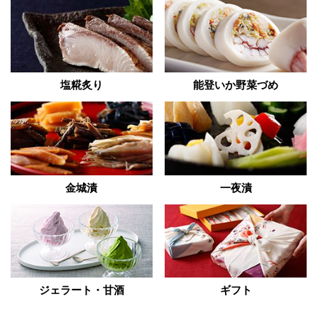
塩糀炙り
能登いか野菜づめ
金城漬
一夜漬
ジェラート・甘酒
ギフト