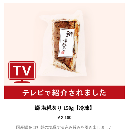
鰤 塩糀炙り 150g【冷凍】
¥ 2,160
国産鰤を自社製の塩糀で漬込み旨みを引き出しました