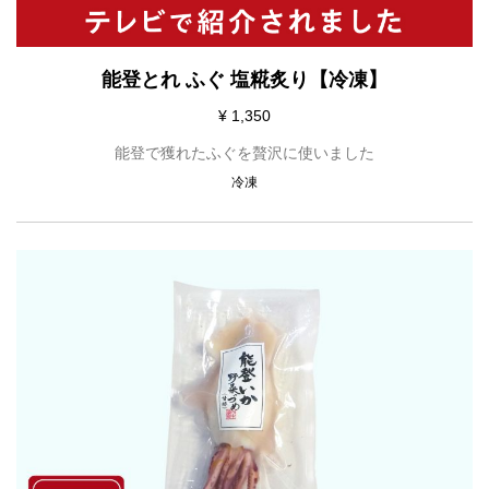
能登とれ ふぐ 塩糀炙り【冷凍】
¥ 1,350
能登で獲れたふぐを贅沢に使いました
冷凍