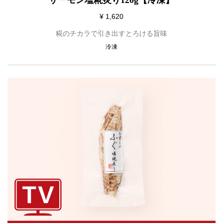
サーモン塩糀炙り120g【冷凍】
¥ 1,620
糀のチカラで引き出すとろける旨味
冷凍