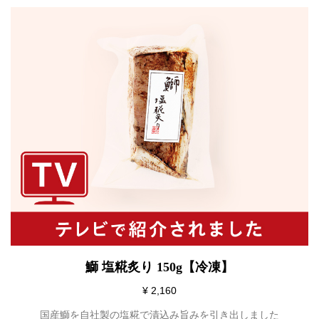
鰤 塩糀炙り 150g【冷凍】
¥ 2,160
国産鰤を自社製の塩糀で漬込み旨みを引き出しました