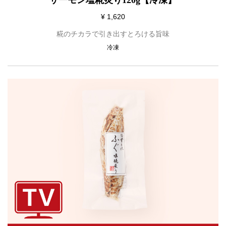
サーモン塩糀炙り120g【冷凍】
¥ 1,620
糀のチカラで引き出すとろける旨味
冷凍