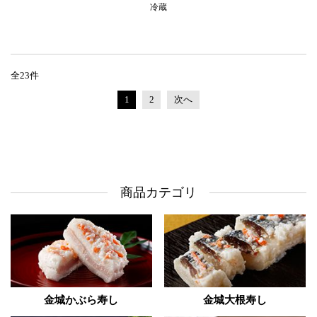
冷蔵
全23件
1
2
次へ
商品カテゴリ
金城かぶら寿し
金城大根寿し