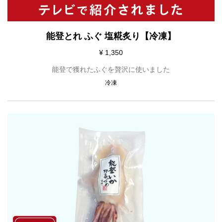
能登とれ ふぐ 塩糀炙り【冷凍】
¥ 1,350
能登で獲れたふぐを贅沢に使いました
冷凍