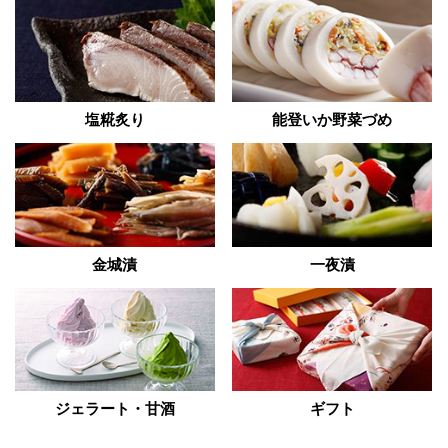
塩糀炙り
能登いか野菜づめ
金城漬
一夜漬
ジェラート・甘酒
ギフト